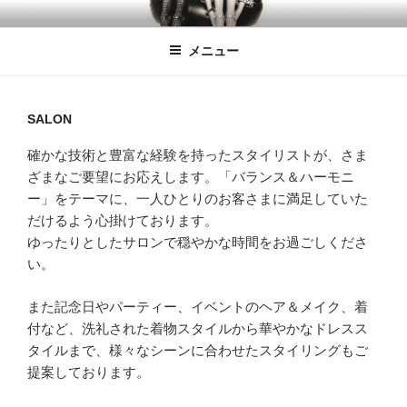
コ
SASHU SALON ARMONIA
渡辺サブロオの主宰する ウェディング＆ヘアーサロン
ン
メニュー
テ
ン
ツ
SALON
へ
ス
確かな技術と豊富な経験を持ったスタイリストが、さま
キ
ざまなご要望にお応えします。「バランス＆ハーモニ
ッ
ー」をテーマに、一人ひとりのお客さまに満足していた
プ
だけるよう心掛けております。
ゆったりとしたサロンで穏やかな時間をお過ごしくださ
い。
また記念日やパーティー、イベントのヘア＆メイク、着
付など、洗礼された着物スタイルから華やかなドレスス
タイルまで、様々なシーンに合わせたスタイリングもご
提案しております。