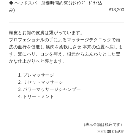
◆ ヘッドスパ 所要時間約60分(ｼｬﾝﾌﾟｰﾄﾞﾗｲ込
¥13,200
み)
頭皮とお顔の皮膚は繋がっています。
プロフェショナルの手によるマッサージテクニックで頭
皮の血行を促進し 筋肉を柔軟にさせ 本来の位置へ戻しま
す。髪にハリ、コシを与え、根元からふんわりとした豊
かな仕上がりへと導きます。
プレマッサージ
リセットマッサージ
パワーマッサージシャンプー
トリートメント
（表示金額は税込です）
2024.09.01
現在